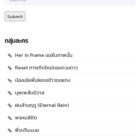
กลุ่มละคร
Her in Frame เธอในภาพนั้น
Reset การเกิดใหม่ของดวงดาว
น้องเอ๋ยพี่เอ่ยขอข้าวขอแกง
บุพเพสันนิวาส
ฝนล้านฤดู (Eternal Rain)
พรหมลิขิต
พี่จะตีนะเนย