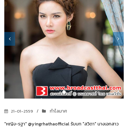
กำไลมาศ
21-01-2559
"หญิง-รฐา" @yingrhathaofficial รับบท "สวิตา" นางเอกสาว