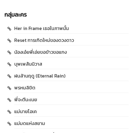
กลุ่มละคร
Her in Frame เธอในภาพนั้น
Reset การเกิดใหม่ของดวงดาว
น้องเอ๋ยพี่เอ่ยขอข้าวขอแกง
บุพเพสันนิวาส
ฝนล้านฤดู (Eternal Rain)
พรหมลิขิต
พี่จะตีนะเนย
แม่นายโอเค
แม่มดแห่งสยาม