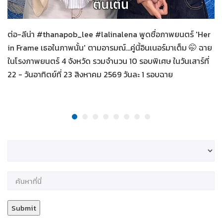
Her in Frame เธอในภาพนั้น
08-08-2569
ต่อ-ลีน่า #thanapob_lee #lalinalena พูดชื่อภาพยนตร์ 'Her
in Frame เธอในภาพนั้น' ตามอารมณ์...คู่นี้อินเนอร์มาเต็ม 🤭 ฉาย
ในโรงภาพยนตร์ 4 จังหวัด รวมจำนวน 10 รอบพิเศษ ในวันเสาร์ที่
22 - วันอาทิตย์ที่ 23 สิงหาคม 2569 วันละ 1 รอบฉาย