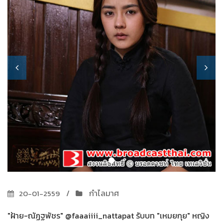
กำไลมาศ
20-01-2559
"ฝ้าย-ณัฏฐพัชร" @faaaiiii_nattapat รับบท "เหมยกุย" หญิง