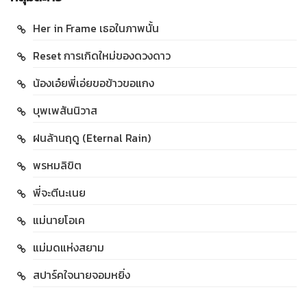
Her in Frame เธอในภาพนั้น
Reset การเกิดใหม่ของดวงดาว
น้องเอ๋ยพี่เอ่ยขอข้าวขอแกง
บุพเพสันนิวาส
ฝนล้านฤดู (Eternal Rain)
พรหมลิขิต
พี่จะตีนะเนย
แม่นายโอเค
แม่มดแห่งสยาม
สปาร์คใจนายจอมหยิ่ง