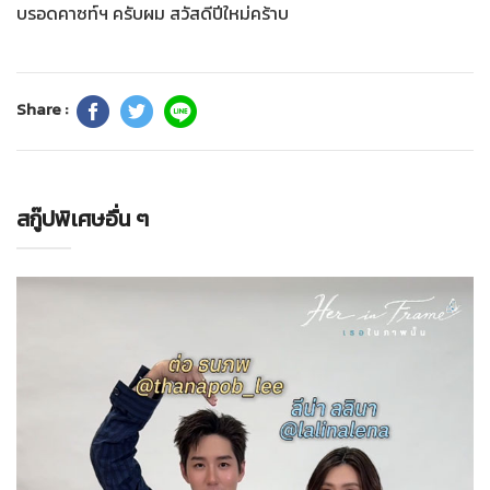
บรอดคาซท์ฯ ครับผม สวัสดีปีใหม่คร้าบ
Share :
สกู๊ปพิเศษอื่น ๆ