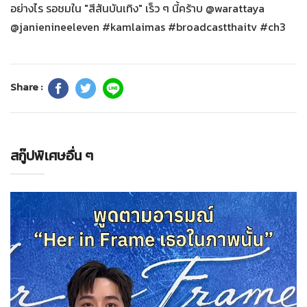
อย่างไร รอชมใน "สีสันบันเทิง" เร็ว ๆ นี้คร้าบ @warattaya
@janienineeleven #kamlaimas #broadcastthaitv #ch3
Share :
สกู๊ปพิเศษอื่น ๆ