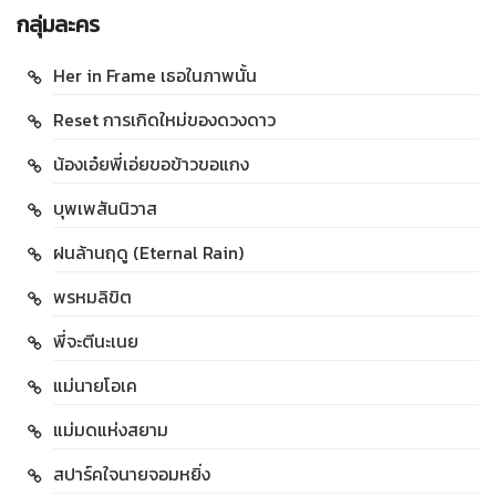
กลุ่มละคร
Her in Frame เธอในภาพนั้น
Reset การเกิดใหม่ของดวงดาว
น้องเอ๋ยพี่เอ่ยขอข้าวขอแกง
บุพเพสันนิวาส
ฝนล้านฤดู (Eternal Rain)
พรหมลิขิต
พี่จะตีนะเนย
แม่นายโอเค
แม่มดแห่งสยาม
สปาร์คใจนายจอมหยิ่ง