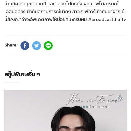
ท่านมีความสุขตลอดปี และตลอดไปนะครับผม ภาพได้อารมณ์
เฉลิมฉลองเข้ากับสถานการณ์มากๆ สาว ๆ พีอาร์เค้าค้นมาฝาก ปี
นี้สัญญาว่าจะอัพเดตภาพให้บ่อยๆนะครับผม #broadcastthaitv
Share :
สกู๊ปพิเศษอื่น ๆ