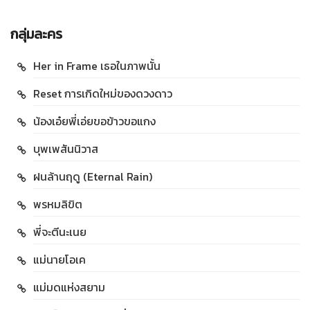
กลุ่มละคร
Her in Frame เธอในภาพนั้น
Reset การเกิดใหม่ของดวงดาว
น้องเอ๋ยพี่เอ่ยขอข้าวขอแกง
บุพเพสันนิวาส
ฝนล้านฤดู (Eternal Rain)
พรหมลิขิต
พี่จะตีนะเนย
แม่นายโอเค
แม่มดแห่งสยาม