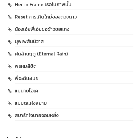
Her in Frame เธอในภาพนั้น
Reset การเกิดใหม่ของดวงดาว
น้องเอ๋ยพี่เอ่ยขอข้าวขอแกง
บุพเพสันนิวาส
ฝนล้านฤดู (Eternal Rain)
พรหมลิขิต
พี่จะตีนะเนย
แม่นายโอเค
แม่มดแห่งสยาม
สปาร์คใจนายจอมหยิ่ง