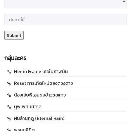
กลุ่มละคร
Her in Frame เธอในภาพนั้น
Reset การเกิดใหม่ของดวงดาว
น้องเอ๋ยพี่เอ่ยขอข้าวขอแกง
บุพเพสันนิวาส
ฝนล้านฤดู (Eternal Rain)
พรหมลิขิต