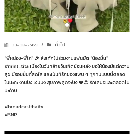
ทั่วไป
08-03-2569
"พี่หน่อง-พี่ไก่" 🎉 ส่งเค้กไปร่วมงานแฟนมีต "น้องมิ้น"
#mint_tita เนื่องในวันคล้ายวันเกิดย้อนหลัง ขอให้น้องมีแต่ความ
สุข มีรอยยิ้มที่สดใส และเป็นที่รักของแฟน ๆ ทุกคนแบบนี้ตลอด
ไปนะคะ งานปัง เงินปัง สุขภาพสุดจะปัง ❤️😍 รักเสมอและตลอดไป
นะค้าบ
#broadcastthaitv
#SNP