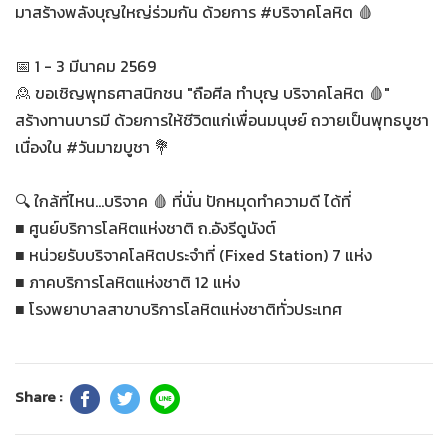
มาสร้างพลังบุญใหญ่ร่วมกัน ด้วยการ #บริจาคโลหิต 🩸
📅 1 - 3 มีนาคม 2569
🙎 ขอเชิญพุทธศาสนิกชน "ถือศีล ทำบุญ บริจาคโลหิต 🩸"
สร้างทานบารมี ด้วยการให้ชีวิตแก่เพื่อนมนุษย์ ถวายเป็นพุทธบูชา
เนื่องใน #วันมาฆบูชา 💐
🔍 ใกล้ที่ไหน...บริจาค 🩸 ที่นั่น ปักหมุดทำความดี ได้ที่
■ ศูนย์บริการโลหิตแห่งชาติ ถ.อังรีดูนังต์
■ หน่วยรับบริจาคโลหิตประจำที่ (Fixed Station) 7 แห่ง
■ ภาคบริการโลหิตแห่งชาติ 12 แห่ง
■ โรงพยาบาลสาขาบริการโลหิตแห่งชาติทั่วประเทศ
Share :