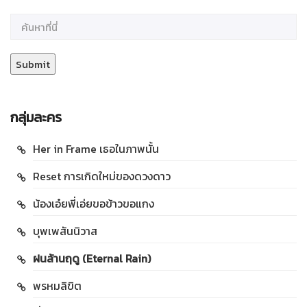
กลุ่มละคร
Her in Frame เธอในภาพนั้น
Reset การเกิดใหม่ของดวงดาว
น้องเอ๋ยพี่เอ่ยขอข้าวขอแกง
บุพเพสันนิวาส
ฝนล้านฤดู (Eternal Rain)
พรหมลิขิต