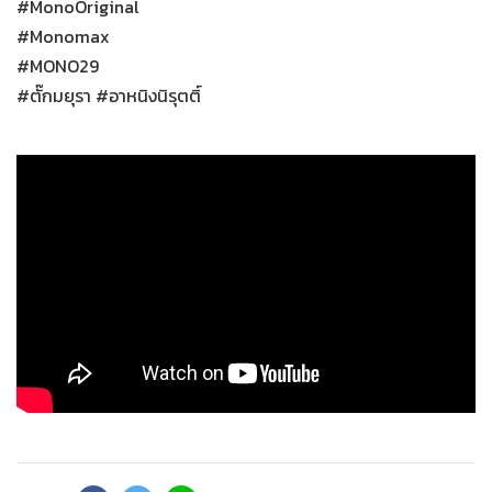
#MonoOriginal
#Monomax
#MONO29
#ตั๊กมยุรา #อาหนิงนิรุตติ์