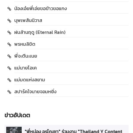
น้องเอ๋ยพี่เอ่ยขอข้าวขอแกง
บุพเพสันนิวาส
ฝนล้านฤดู (Eternal Rain)
พรหมลิขิต
พี่จะตีนะเนย
แม่นายโอเค
แม่มดแห่งสยาม
สปาร์คใจนายจอมหยิ่ง
ข่าวอัปเดต
"พี่หน่อง อรุโณชา" ร่วมงาน "Thailand Y Content