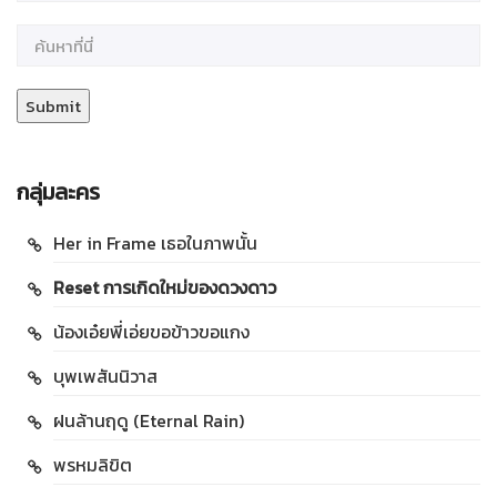
กลุ่มละคร
Her in Frame เธอในภาพนั้น
Reset การเกิดใหม่ของดวงดาว
น้องเอ๋ยพี่เอ่ยขอข้าวขอแกง
บุพเพสันนิวาส
ฝนล้านฤดู (Eternal Rain)
พรหมลิขิต