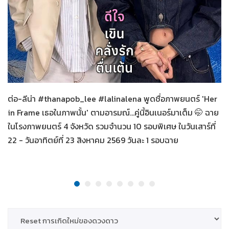
Her in Frame เธอในภาพนั้น
08-08-2569
ต่อ-ลีน่า #thanapob_lee #lalinalena พูดชื่อภาพยนตร์ 'Her
in Frame เธอในภาพนั้น' ตามอารมณ์...คู่นี้อินเนอร์มาเต็ม 🤭 ฉาย
ในโรงภาพยนตร์ 4 จังหวัด รวมจำนวน 10 รอบพิเศษ ในวันเสาร์ที่
22 - วันอาทิตย์ที่ 23 สิงหาคม 2569 วันละ 1 รอบฉาย