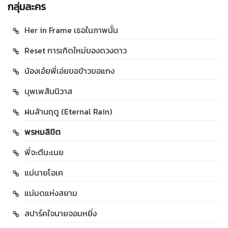
กลุ่มละคร
Her in Frame เธอในภาพนั้น
Reset การเกิดใหม่ของดวงดาว
น้องเอ๋ยพี่เอ่ยขอข้าวขอแกง
บุพเพสันนิวาส
ฝนล้านฤดู (Eternal Rain)
พรหมลิขิต
พี่จะตีนะเนย
แม่นายโอเค
แม่มดแห่งสยาม
สปาร์คใจนายจอมหยิ่ง