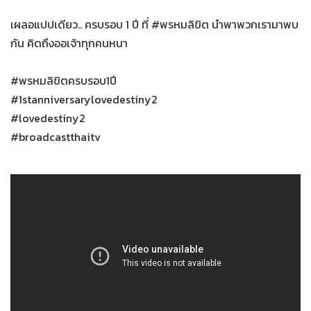
เผลอแปปเดียว.. ครบรอบ 1 ปี ที่ #พรหมลิขิต นำพาพวกเรามาพบ
กัน คิดถึงออเจ้าทุกคนหนา
#พรหมลิขิตครบรอบ1ปี
#1stanniversarylovedestiny2
#lovedestiny2
#broadcastthaitv