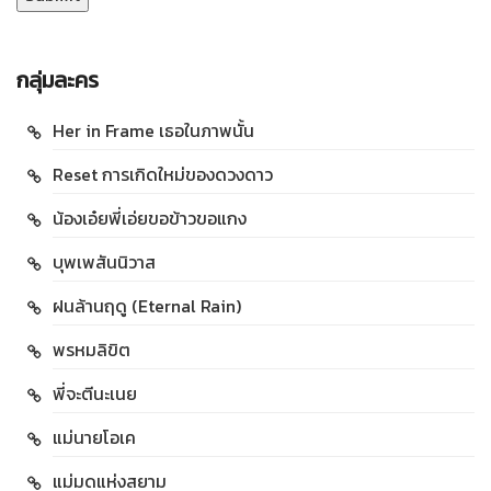
กลุ่มละคร
Her in Frame เธอในภาพนั้น
Reset การเกิดใหม่ของดวงดาว
น้องเอ๋ยพี่เอ่ยขอข้าวขอแกง
บุพเพสันนิวาส
ฝนล้านฤดู (Eternal Rain)
พรหมลิขิต
พี่จะตีนะเนย
แม่นายโอเค
แม่มดแห่งสยาม