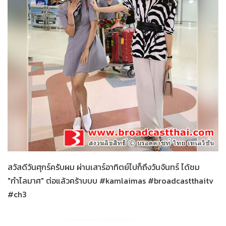
กำไลมาศ
29-01-2559
สวัสดีวันศุกร์ครับผม ผ่านเสาร์อาทิตย์ไปก็ถึงวันจันทร์ ได้ชม
"กำไลมาศ" ต่อแล้วคร้าบบบ #kamlaimas #broadcastthaitv
#ch3