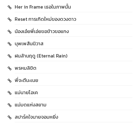
Her in Frame เธอในภาพนั้น
Reset การเกิดใหม่ของดวงดาว
น้องเอ๋ยพี่เอ่ยขอข้าวขอแกง
บุพเพสันนิวาส
ฝนล้านฤดู (Eternal Rain)
พรหมลิขิต
พี่จะตีนะเนย
แม่นายโอเค
แม่มดแห่งสยาม
สปาร์คใจนายจอมหยิ่ง