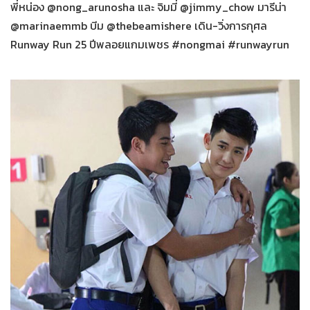
พี่หน่อง @nong_arunosha และ จิมมี่ @jimmy_chow มารีน่า
@marinaemmb บีม @thebeamishere เดิน-วิ่งการกุศล
Runway Run 25 ปีพลอยแกมเพชร #nongmai #runwayrun