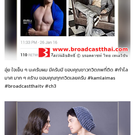
กำไลมาศ
26-01-2559
อุ่ย ใจเย็น ๆ นะครับผม มีครับมี ขอบคุณชาวทวิตภพที่ติด #กำไล
มาศ มาก ๆ คร้าบ ขอบคุณทุกทวิตเลยครับ #kamlaimas
#broadcastthaitv #ch3