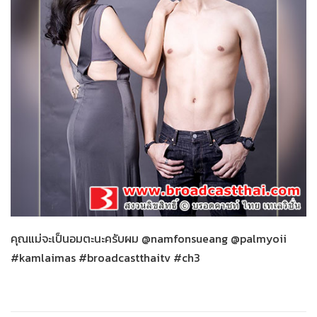
กำไลมาศ
26-01-2559
คุณแม่จะเป็นอมตะนะครับผม @namfonsueang @palmyoii
#kamlaimas #broadcastthaitv #ch3