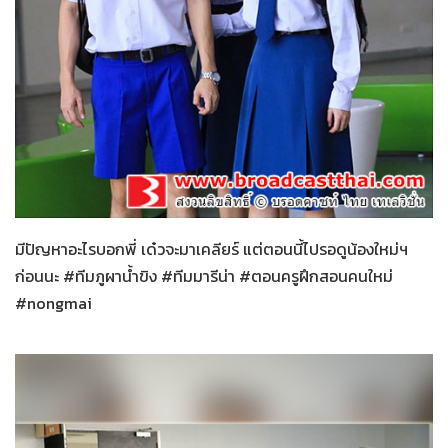
น้องใหม่ร้ายบริสุทธิ์
30-01-2559
มีปัญหาอะไรบอกพี่ เด๋วจะมาเคลียร์ แต่ตอนนี้ไปรอดูน้องใหม่ฯ
ก่อนนะ #ทีมภูผาน้ำขิง #ทีมมารีน่า #ตอนครูฝึกสอนคนใหม่
#nongmai