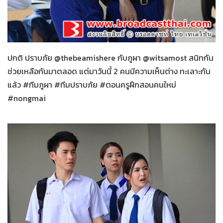
น้องใหม่ร้ายบริสุทธิ์
30-01-2559
ปกติ ปราบภัย @thebeamishere กับภูผา @witsamost สนิทกัน
ช่วยเหลือกันมาตลอด แต่มาวันนี้ 2 คนมีความเห็นต่าง ทะเลาะกัน
แล้ว #ทีมภูผา #ทีมปราบภัย #ตอนครูฝึกสอนคนใหม่
#nongmai