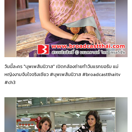
บุพเพสันนิวาส
30-01-2559
วันนี้ละคร "บุพเพสันนิวาส" เปิดกล้องถ่ายทำวันแรกขอรับ แม่
หญิงงามจับใจจริงเชียว #บุพเพสันนิวาส #broadcastthaitv
#ch3