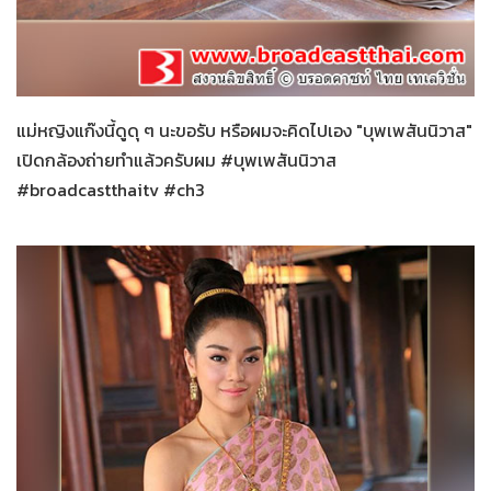
บุพเพสันนิวาส
30-01-2559
แม่หญิงแก๊งนี้ดูดุ ๆ นะขอรับ หรือผมจะคิดไปเอง "บุพเพสันนิวาส"
เปิดกล้องถ่ายทำแล้วครับผม #บุพเพสันนิวาส
#broadcastthaitv #ch3