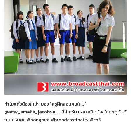
น้องใหม่ร้ายบริสุทธิ์
30-01-2559
ทำไมแก๊งน้องใหม่ฯ มอง "ครูฝึกสอนคนใหม่"
@amy_amelia_jacobs แบบนี้ล่ะครับ เรามาเปิดน้องใหม่ฯดูกันดี
กว่าครับผม #nongmai #broadcastthaitv #ch3