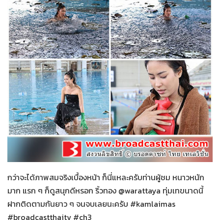
กำไลมาศ
28-01-2559
กว่าจะได้ภาพสมจริงเบื้องหน้า ก็นี่แหละครับท่านผู้ชม หนาวหนัก
มาก แรก ๆ ก็ดูสนุกดีหรอก ริ้วทอง @warattaya ทุ่มเทขนาดนี้
ฝากติดตามกันยาว ๆ จนจบเลยนะครับ #kamlaimas
#broadcastthaitv #ch3