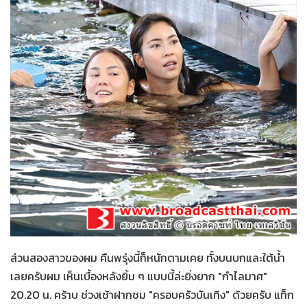
กำไลมาศ
31-01-2559
ส่วนสองสาวของผม คืนพรุ่งนี้ก็หนักตามเคย ทั้งบนบกและใต้น้ำ
เลยครับผม เห็นเบื้องหลังยิ้ม ๆ แบบนี้ล่ะยิ่งยาก "กำไลมาศ"
20.20 น. คร้าบ ช่วงเช้าฝากชม "ครอบครัวบันเทิง" ด้วยครับ แท็ก