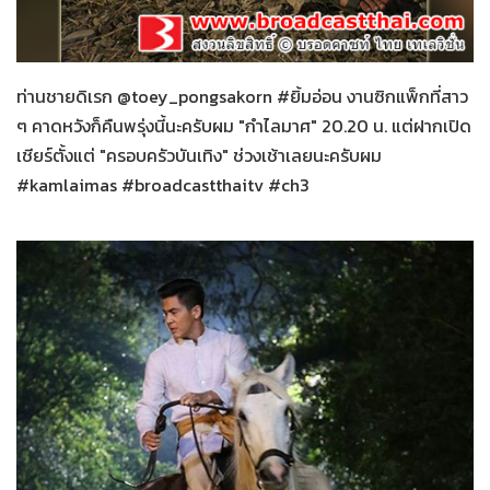
กำไลมาศ
31-01-2559
ท่านชายดิเรก @toey_pongsakorn #ยิ้มอ่อน งานซิกแพ็กที่สาว
ๆ คาดหวังก็คืนพรุ่งนี้นะครับผม "กำไลมาศ" 20.20 น. แต่ฝากเปิด
เชียร์ตั้งแต่ "ครอบครัวบันเทิง" ช่วงเช้าเลยนะครับผม
#kamlaimas #broadcastthaitv #ch3