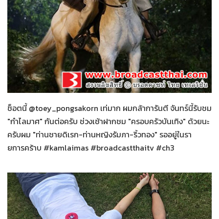
กำไลมาศ
31-01-2559
ช็อตนี้ @toey_pongsakorn เท่มาก ผมกล้าการันตี จันทร์นี้รับชม
"กำไลมาศ" กันต่อครับ ช่วงเช้าฝากชม "ครอบครัวบันเทิง" ด้วยนะ
ครับผม "ท่านชายดิเรก-ท่านหญิงรัมภา-ริ้วทอง" รออยู่ในรา
ยการคร้าบ #kamlaimas #broadcastthaitv #ch3