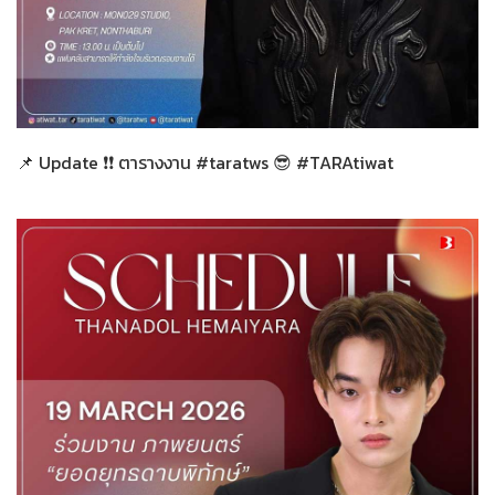
ทั่วไป
20-03-2569
📌 Update ❗❗ ตารางงาน #taratws 😎 #TARAtiwat