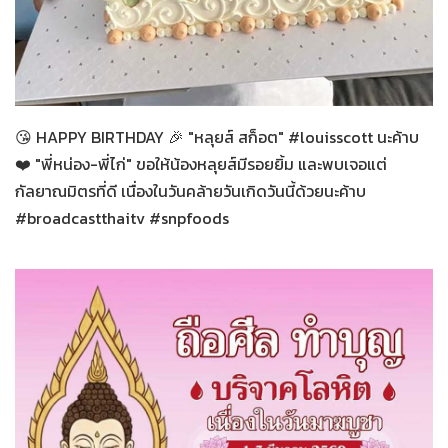
ทั่วไป
04-03-2569
😘 HAPPY BIRTHDAY 🎉 "หลุยส์ สก็อต" #louisscott นะค้าบ
❤️ "พี่หน่อง-พี่ไก่" ขอให้น้องหลุยส์มีรอยยิ้ม และพบเจอแต่
กัลยาณมิตรที่ดี เนื่องในวันคล้ายวันเกิดวันนี้ด้วยนะค้าบ
#broadcastthaitv #snpfoods