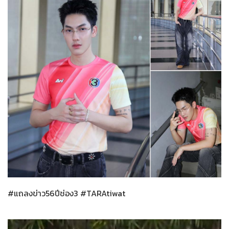
ทั่วไป
10-03-2569
#แถลงข่าว56ปีช่อง3 #TARAtiwat