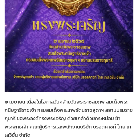
ทั่วไป
03-04-2569
๒ เมษายน เนื่องในโอกาสวันคล้ายวันพระราชสมภพ สมเด็จพระ
กนิษฐาธิราชเจ้า กรมสมเด็จพระเทพรัตนราชสุดาฯ สยามบรมราช
กุมารี ขอพระองค์ทรงพระเจริญ ด้วยเกล้าด้วยกระหม่อม ข้า
พระพุทธเจ้า คณะผู้บริหารและพนักงานบริษัท บรอดคาซท์ ไทย เท
เลวิชั่น จำกัด