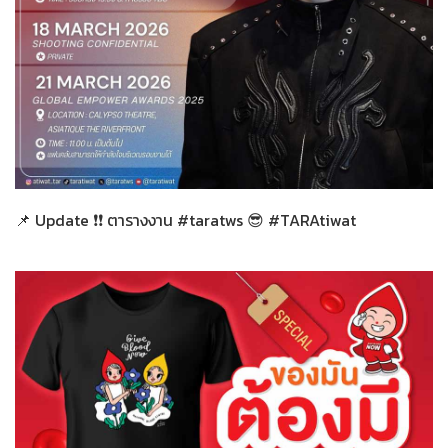
ทั่วไป
14-03-2569
📌 Update ❗❗ ตารางงาน #taratws 😎 #TARAtiwat