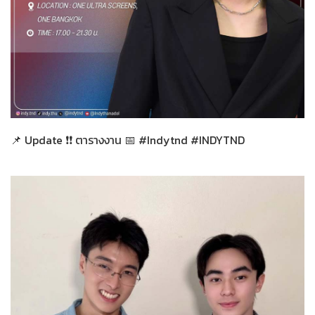
ทั่วไป
18-03-2569
📌 Update ❗❗ ตารางงาน 📅 #Indytnd #INDYTND