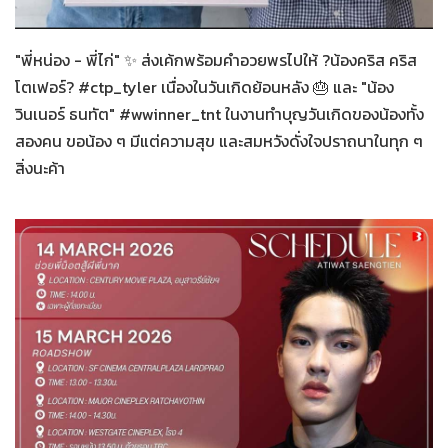
ทั่วไป
14-03-2569
"พี่หน่อง - พี่ไก่" ✨ ส่งเค้กพร้อมคำอวยพรไปให้ ?น้องคริส คริส
โตเฟอร์? #ctp_tyler เนื่องในวันเกิดย้อนหลัง 🎂 และ "น้อง
วินเนอร์ ธนทัต" #wwinner_tnt ในงานทำบุญวันเกิดของน้องทั้ง
สองคน ขอน้อง ๆ มีแต่ความสุข และสมหวังดั่งใจปราถนาในทุก ๆ
สิ่งนะค้า