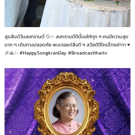
ทั่วไป
11-04-2569
สุขสันต์วันสงกรานต์ 💦✨ สงกรานต์ปีนี้ขอให้ทุก ๆ คนมีความสุข
มาก ๆ เดินทางปลอดภัย พบเจอแต่สิ่งดี ๆ สวัสดีปีใหม่ไทยค่าาา ♥️
🎉🙏✨ #HappySongkranDay #Broadcastthaitv