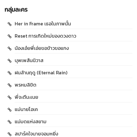
กลุ่มละคร
Her in Frame เธอในภาพนั้น
Reset การเกิดใหม่ของดวงดาว
น้องเอ๋ยพี่เอ่ยขอข้าวขอแกง
บุพเพสันนิวาส
ฝนล้านฤดู (Eternal Rain)
พรหมลิขิต
พี่จะตีนะเนย
แม่นายโอเค
แม่มดแห่งสยาม
สปาร์คใจนายจอมหยิ่ง