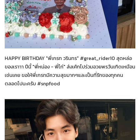
ทั่วไป
27-03-2569
HAPPY BIRTHDAY "พี่เกรท วรินทร" #great_rider10 สุดหล่อ
ของเราาา ปีนี้ "พี่หน่อง - พี่ไก่" ส่งเค้กไปร่วมอวยพรวันเกิดเหมือน
เช่นเคย ขอให้พี่เกรทมีความสุขมากๆและเป็นที่รักของทุกคน
ตลอดไปนะครับ #snpfood