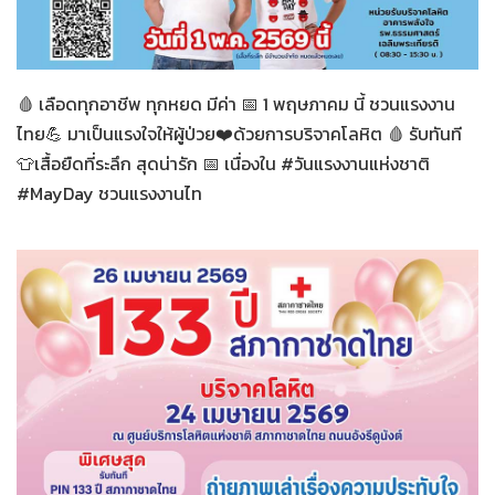
ทั่วไป
29-04-2569
🩸 เลือดทุกอาชีพ ทุกหยด มีค่า 📅 1 พฤษภาคม นี้ ชวนแรงงาน
ไทย💪 มาเป็นแรงใจให้ผู้ป่วย❤️ด้วยการบริจาคโลหิต 🩸 รับทันที
👕เสื้อยืดที่ระลึก สุดน่ารัก 📅 เนื่องใน #วันแรงงานแห่งชาติ
#MayDay ชวนแรงงานไท