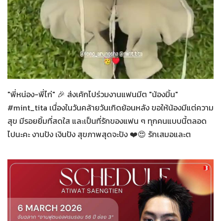
ทั่วไป
08-03-2569
"พี่หน่อง-พี่ไก่" 🎉 ส่งเค้กไปร่วมงานแฟนมีต "น้องมิ้น"
#mint_tita เนื่องในวันคล้ายวันเกิดย้อนหลัง ขอให้น้องมีแต่ความ
สุข มีรอยยิ้มที่สดใส และเป็นที่รักของแฟน ๆ ทุกคนแบบนี้ตลอด
ไปนะคะ งานปัง เงินปัง สุขภาพสุดจะปัง ❤️😍 รักเสมอและต