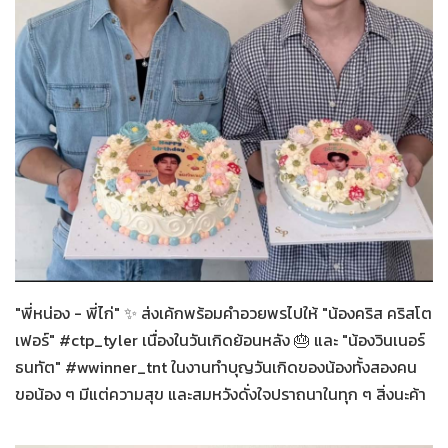
ทั่วไป
16-03-2569
"พี่หน่อง - พี่ไก่" ✨ ส่งเค้กพร้อมคำอวยพรไปให้ "น้องคริส คริสโต
เฟอร์" #ctp_tyler เนื่องในวันเกิดย้อนหลัง 🎂 และ "น้องวินเนอร์
ธนทัต" #wwinner_tnt ในงานทำบุญวันเกิดของน้องทั้งสองคน
ขอน้อง ๆ มีแต่ความสุข และสมหวังดั่งใจปราถนาในทุก ๆ สิ่งนะค้า