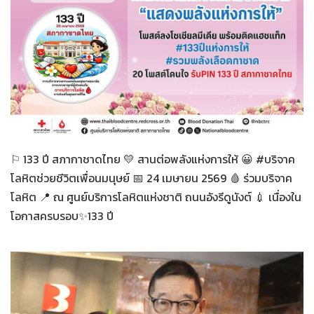
ทั่วไป
24-04-2569
⚐ 133 ปี สภากาชาดไทย 💛 สานต่อพลังแห่งการให้ 😀 #บริจาค
โลหิตช่วยชีวิตเพื่อนมนุษย์ 📅 24 เมษายน 2569 🩸 ร่วมบริจาค
โลหิต 📍 ณ ศูนย์บริการโลหิตแห่งชาติ ถนนอังรีดูนังต์ 💉 เนื่องใน
โอกาสครบรอบ✨133 ปี