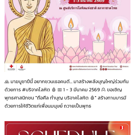
ทั่วไป
02-03-2569
🙏 มาฆบูชาปีนี้ อยากชวนเธอคนดี... มาสร้างพลังบุญใหญ่ร่วมกัน
ด้วยการ #บริจาคโลหิต 🩸 📅 1 - 3 มีนาคม 2569 🙎 ขอเชิญ
พุทธศาสนิกชน "ถือศีล ทำบุญ บริจาคโลหิต 🩸" สร้างทานบารมี
ด้วยการให้ชีวิตแก่เพื่อนมนุษย์ ถวายเป็นพุทธ