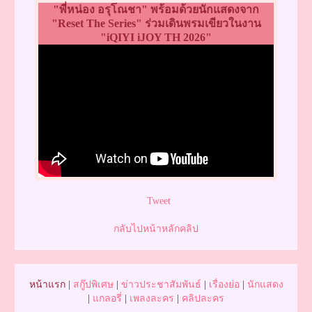
"พี่หน่อง อรุโณชา" พร้อมด้วยนักแสดงจาก
"Reset The Series" ร่วมเดินพรมเขียวในงาน
"iQIYI iJOY TH 2026"
Tweet
กลับไปหน้าหลักคลิป
หน้าแรก
|
สกู๊ปพิเศษ
|
ข่าวประชาสัมพันธ์
|
เรื่องย่อ
|
นักแสดง
|
แกลอรี่
|
เพลงละคร
|
คลิปละคร