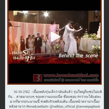
16-10-2562 : เบื้องหลังรุ่นเล็กว่ามันส์แล้ว รุ่นใหญ่ก็แซ่บไม่แพ้
กัน .. สาดมาแรงๆ ของหวานแบบเนี่ย ช๊อบชอบ #กว่าจะได้แต่ละ
ฉากก็ยากประมาณนี้ #เพลิงรักเพลิงแค้น เบื้องหน้าดราม่าเบื้อง
หลังฮามาก #broadcastthaitv @rudklao_official @aewampaphusit