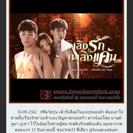
10-09-2562 : #ทีมวัยรุ่น เค้าก็เดือดในแบบของเค้า ต้องเอาใจ
ช่วยทั้งเรื่องรักสามเส้าและปัญหาครอบครัว ฝากน้องใหม่ มายด์-
ภูผา-ภูเขา ไว้ในอ้อมใจท่านผู้ชม #เพลิงรักเพลิงแค้น ออกอากาศ
ตอนแรก 12 กันยายนนี้ ช่อง3กด33 ที่เดียว @broadcastthaitv