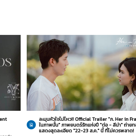
Her in Frame เธอในภาพนั้น
27-07-2569
tent
ละมุนหัวใจไม่ไหว!! Official Trailer "ภ. Her in F
ในภาพนั้น" ภาพยนตร์รักแห่งปี "ต่อ - ลีน่า" ถ่า
แสดงสุดละเอียด "22-23 ส.ค." นี้ ที่ไม่ควรพลาด!