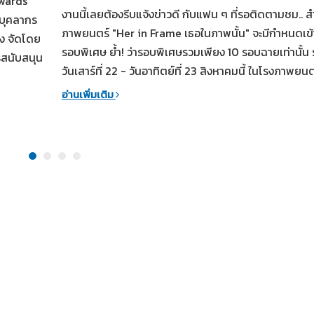
Awards
งานนี้เลยต้องรีบแจ้งข่าวดี กับแฟน ๆ ที่รอติดตามชม.. ส
นบุคลากร
ภาพยนตร์ "Her in Frame เธอในภาพนั้น" จะมีกำหนดเข
ัง จัดโดย
รอบพิเศษ ย้ำ! ว่ารอบพิเศษรวมเพียง 10 รอบฉายเท่านั้น 
รสนับสนุน
วันเสาร์ที่ 22 - วันอาทิตย์ที่ 23 สิงหาคมนี้ ในโรงภาพยนต
อ่านเพิ่มเติม