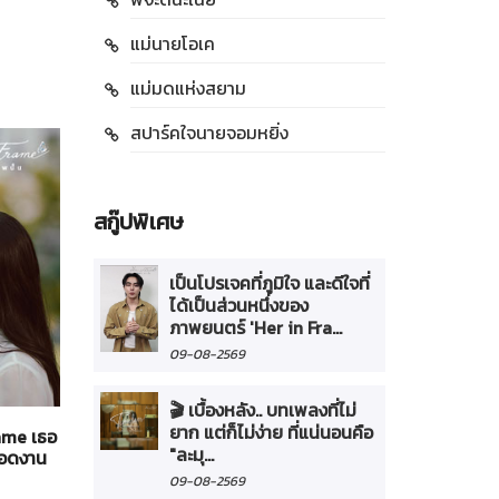
แม่นายโอเค
แม่มดแห่งสยาม
สปาร์คใจนายจอมหยิ่ง
สกู๊ปพิเศษ
เป็นโปรเจคที่ภูมิใจ และดีใจที่
ได้เป็นส่วนหนึ่งของ
ภาพยนตร์ 'Her in Fra...
09-08-2569
ทั่วไป
21-07-2569
🎬 เบื้องหลัง.. บทเพลงที่ไม่
ยาก แต่ก็ไม่ง่าย ที่แน่นอนคือ
rame เธอ
"Broadcast Thai Television" ร่วมเปิดบูธที่งาน
"ละมุ...
ยทอดงาน
"Thailand Content Market 2026" กับตลาดซื้อข
คอนเทนต์และการเจรจาธุรกิจสร้างสรรค์นานาชาติ
09-08-2569