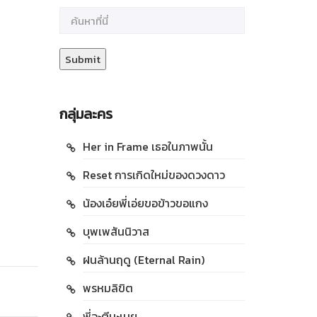
กลุ่มละคร
Her in Frame เธอในภาพนั้น
Reset การเกิดใหม่ของดวงดาว
น้องเอ๋ยพี่เอ่ยขอข้าวขอแกง
บุพเพสันนิวาส
ฝนล้านฤดู (Eternal Rain)
พรหมลิขิต
พี่จะตีนะเนย