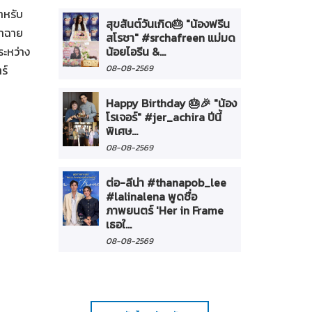
ำหรับ
"Broadcast Thai Television" ร่วมเปิดบูธที่งาน "Thaila
สุขสันต์วันเกิด🎂 "น้องฟรีน
้าฉาย
Content Market 2026" กับตลาดซื้อขายคอนเทนต์และก
สโรชา" #srchafreen แม่มด
ระหว่าง
เจรจาธุรกิจสร้างสรรค์นานาชาติที่ใหญ่ที่สุดครั้งแรกใน
น้อยไอรีน &...
ร์
ประเทศไทย เปิดตัวครั้งแรกกับซีรีส์ "น้องเอ๋ยพี่เอ่ยขอข้าว
08-08-2569
แกง" และซีรีส์ "แม่มดแห่งสยาม"
Happy Birthday 🎂🎉 "น้อง
อ่านเพิ่มเติม
โรเจอร์" #jer_achira ปีนี้
พิเศษ...
08-08-2569
ต่อ-ลีน่า #thanapob_lee
#lalinalena พูดชื่อ
ภาพยนตร์ 'Her in Frame
เธอใ...
08-08-2569