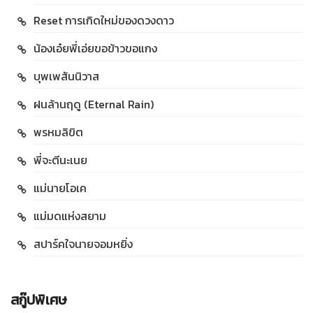
Reset การเกิดใหม่ของดวงดาว
น้องเอ๋ยพี่เอ่ยขอข้าวขอแกง
บุพเพสันนิวาส
ฝนล้านฤดู (Eternal Rain)
พรหมลิขิต
พี่จะตีนะเนย
แม่นายโอเค
แม่มดแห่งสยาม
สปาร์คใจนายจอมหยิ่ง
สกู๊ปพิเศษ