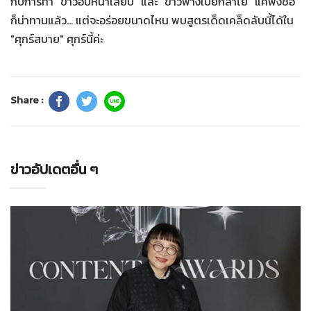
กับการทำ "ข้าวอบหนำเลี๊ยบ" และ "ข้าวฟ่างเปียกลำไย" แค่ฟังชื่อ
ก็น่าทานแล้ว... แต่จะอร่อยขนาดไหน พบสูตรเด็ดเคล็ดลับนี้ได้ใน
"ศุกร์สบาย" ศุกร์นี้ค่ะ
Share :
ข่าวอัปเดตอื่น ๆ