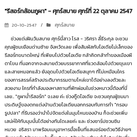
"รีสอร์ทล้อมภูผา" - ศุกร์สบาย ศุกร์ที่ 22 ตุลาคม 2547
ศุกร์สบาย
20-10-2547
ช่วงแต่งฝันวันสบาย ศุกร์นี้สาว โรส - วริศรา ลี้ธีระกุล จะชวน
คุณผู้ชมเยือนด่านซ้าย จังหวัดเลย เพื่อสัมผัสกับไอเดียไม่เล็กของ
รีสอร์ทขนาดใหญ่ ที่เพียบไปด้วยไอเดีย กล้าคิดกล้าทำของเมืองผี
ตาโขน ที่นอกจากจะสบายด้วยบรรยากาศที่แวดล้อมไปด้วยขุนเขา
และสายหมอกแล้ว ยังอุดมไปด้วยไอเดียสนุกๆ ที่ไม่เหมือนใคร
ของการสรรค์สร้างประติมากรรมตามไหล่เขาได้อย่างลงตัวและ
สวยงาม ใครที่กำลังมองหาสถานที่พักผ่อนในช่วงหนาวนี้ต้องที่นี่
เลย.. "ภูผาน้ำรีสอร์ท" จ.เลย ค่ะ ช่วงกู๊ดไอเดีย จะชวนคุณผู้ชมมา
ประดิษฐ์ของตกแต่งบ้านด้วยไอเดียนอกกรอบกับการทำ "กรอบ
รูปปลา" ที่รับรองว่านำไปจัดแต่งในมุมไหนของบ้าน ก็จะช่วยเพิ่ม
เสน่ห์ให้กับมุมนั้นได้อย่างทันใดเลยค่ะ และ ช่วงชาร์ปชวนชิม
หมวย  อริสรา มาพร้อมเมนูอาหารมื้อเย็นที่แสนอร่อยด้วยวิธีง่ายๆ