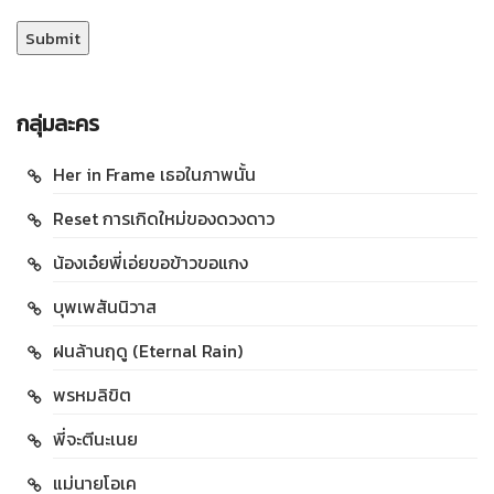
กลุ่มละคร
Her in Frame เธอในภาพนั้น
Reset การเกิดใหม่ของดวงดาว
น้องเอ๋ยพี่เอ่ยขอข้าวขอแกง
บุพเพสันนิวาส
ฝนล้านฤดู (Eternal Rain)
พรหมลิขิต
พี่จะตีนะเนย
แม่นายโอเค