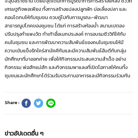
จ.อุบลราชธานี โดยมีจุดเด่นที่การบูรณาการการสร้างแหล่ง ชีววิถี
เศรษฐกิจพอเพียง ทั้งการสร้างแปลงปลูกผัก บ่อเลี้ยงปลา และ
คอนโดกบให้กับชุมชน ควบคู่ไปกับการบูรณะ-พัฒนา
สาธารณูปโภคของชุมชน ได้แก่ การสร้างห้องน้ำ สนามเปตอง
ปรับปรุงกำแพงวัด ทำเก้าอี้อเนกประสงค์ การอบรมชีววิถีให้กับ
คนในชุมชน และการพัฒนาความสัมพันธ์ของคนในชุมชนให้มี
ความเข้มแข็งรักใคร่สามัคคีกันและมีความสัมพันธ์อันดีกับกลุ่ม
นักศึกษาที่มาออกค่าย เพื่อให้กิจกรรมประสบความสำเร็จ อย่าง
กิจกรรม พ่อฮักแม่ฮัก และกิจกรรมพาแลงที่เปิดโอกาสให้คนทั้ง
ชุมชนและนักศึกษาได้ร่วมรับประทานอาหารและมีกิจกรรมร่วมกัน
Share :
ข่าวอัปเดตอื่น ๆ