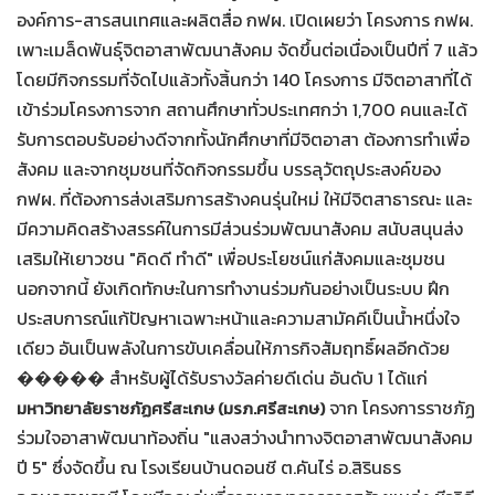
องค์การ-สารสนเทศและผลิตสื่อ กฟผ. เปิดเผยว่า โครงการ กฟผ.
เพาะเมล็ดพันธุ์จิตอาสาพัฒนาสังคม จัดขึ้นต่อเนื่องเป็นปีที่ 7 แล้ว
โดยมีกิจกรรมที่จัดไปแล้วทั้งสิ้นกว่า 140 โครงการ มีจิตอาสาที่ได้
เข้าร่วมโครงการจาก สถานศึกษาทั่วประเทศกว่า 1,700 คนและได้
รับการตอบรับอย่างดีจากทั้งนักศึกษาที่มีจิตอาสา ต้องการทำเพื่อ
สังคม และจากชุมชนที่จัดกิจกรรมขึ้น บรรลุวัตถุประสงค์ของ
กฟผ. ที่ต้องการส่งเสริมการสร้างคนรุ่นใหม่ ให้มีจิตสาธารณะ และ
มีความคิดสร้างสรรค์ในการมีส่วนร่วมพัฒนาสังคม สนับสนุนส่ง
เสริมให้เยาวชน "คิดดี ทำดี" เพื่อประโยชน์แก่สังคมและชุมชน
นอกจากนี้ ยังเกิดทักษะในการทำงานร่วมกันอย่างเป็นระบบ ฝึก
ประสบการณ์แก้ปัญหาเฉพาะหน้าและความสามัคคีเป็นน้ำหนึ่งใจ
เดียว อันเป็นพลังในการขับเคลื่อนให้ภารกิจสัมฤทธิ์ผลอีกด้วย
����� สำหรับผู้ได้รับรางวัลค่ายดีเด่น อันดับ 1 ได้แก่
จาก โครงการราชภัฏ
มหาวิทยาลัยราชภัฏศรีสะเกษ (มรภ.ศรีสะเกษ)
ร่วมใจอาสาพัฒนาท้องถิ่น "แสงสว่างนำทางจิตอาสาพัฒนาสังคม
ปี 5" ซึ่งจัดขึ้น ณ โรงเรียนบ้านดอนชี ต.คันไร่ อ.สิรินธร