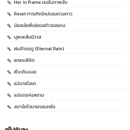
Her in Frame เธอในภาพนั้น
Reset การเกิดใหม่ของดวงดาว
น้องเอ๋ยพี่เอ่ยขอข้าวขอแกง
บุพเพสันนิวาส
ฝนล้านฤดู (Eternal Rain)
พรหมลิขิต
พี่จะตีนะเนย
แม่นายโอเค
แม่มดแห่งสยาม
สปาร์คใจนายจอมหยิ่ง
สกู๊ปพิเศษ