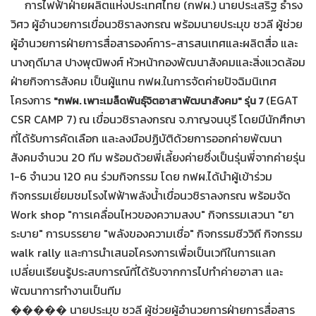
การไฟฟ้าฝ่ายผลิตแห่งประเทศไทย (กฟผ.) นายประเสริฐ ธำรง
วิศว ผู้อำนวยการเขื่อนวชิราลงกรณ พร้อมนายประมุข ชวลี ผู้ช่วย
ผู้อำนวยการฝ่ายการสื่อสารองค์การ-สารสนเทศและผลิตสื่อ และ
นางฤดีมาส ปางพุฒิพงศ์ หัวหน้ากองพัฒนาสังคมและสิ่งแวดล้อม
ฝ่ายกิจการสังคม เป็นผู้แทน กฟผ.ในการจัดค่ายปัจฉิมนิเทศ
โครงการ
(EGAT
"กฟผ. เพาะเมล็ดพันธุ์จิตอาสาพัฒนาสังคม" รุ่น 7
CSR CAMP 7) ณ เขื่อนวชิราลงกรณ จ.กาญจนบุรี โดยมีนักศึกษา
ที่ได้รับการคัดเลือก และลงมือปฏิบัติด้วยการออกค่ายพัฒนา
สังคมจำนวน 20 ทีม พร้อมด้วยพี่เลี้ยงค่ายซึ่งเป็นรุ่นพี่จากค่ายรุ่น
1-6 จำนวน 120 คน ร่วมกิจกรรม โดย กฟผ.ได้นำผู้เข้าร่วม
กิจกรรมเยี่ยมชมโรงไฟฟ้าพลังน้ำเขื่อนวชิราลงกรณ พร้อมจัด
Work shop "การเคลื่อนไหวของความสงบ" กิจกรรมเสวนา "ยา
ระบาย" การบรรยาย "พลังของความเชื่อ" กิจกรรมชีววิถี กิจกรรม
walk rally และการนำเสนอโครงการเพื่อเป็นเวทีในการแลก
เปลี่ยนเรียนรู้ประสบการณ์ที่ได้รับจากการไปทำค่ายอาสา และ
พัฒนาการทำงานเป็นทีม
����� นายประมุข ชวลี ผู้ช่วยผู้อำนวยการฝ่ายการสื่อสาร