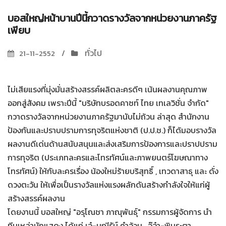
บอสใหญ่หน้าบานปีนี้กวาดรางวัลจากหน่วยงานภาครัฐ
เพียบ
ทั่วไป
21-11-2552
ไม่เสียแรงที่มุ่งมั่นสร้างสรรค์ผลิตละครดีๆ เน้นผลงานคุณภาพ
ออกสู่สังคม เพราะปีนี้ "บริษัทบรอดคาซท์ ไทย เทเลวิชั่น จำกัด"
กวาดรางวัลจากหน่วยงานภาครัฐมานับไม่ถ้วน ล่าสุด สำนักงาน
ป้องกันและปราบปรามการทุจริตแห่งชาติ (ป.ป.ช.) ก็ได้มอบรางวัล
ผลงานดีเด่นด้านสนับสนุนและส่งเสริมการป้องการและปราปปราม
การทุจริต (ประเภทละครและโทรทัศน์และภาพยนตร์โฆษณาทาง
โทรทัศน์) ให้กับละครเรื่อง น้องใหม่ร้ายบริสุทธิ์ , เทวดาสาธุ และ ดั่ง
ดวงตะวัน ให้เพื่อเป็นรางวัลแห่งแรงผลักดันสร้างกำลังใจให้แก่ผู้
สร้างสรรค์ผลงาน
โดยงานนี้ บอสใหญ่ "อรุโณชา ภาณุพันธุ์" กรรมการผู้จัดการ นำ
ทีมเหล่านักแสดง ได้แก่ เอ๋-มณีรัน์ คำอ้วน , จ๊จ๋า-พิมระตา