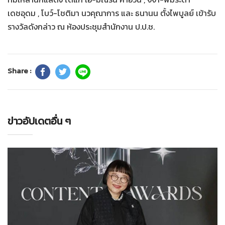
เดชอุดม , โบว์-โชติมา นวคุณาการ และ ธนานน ตั้งไพบูลย์ เข้ารับ
รางวัลดังกล่าว ณ ห้องประชุมสำนักงาน ป.ป.ช.
Share :
ข่าวอัปเดตอื่น ๆ