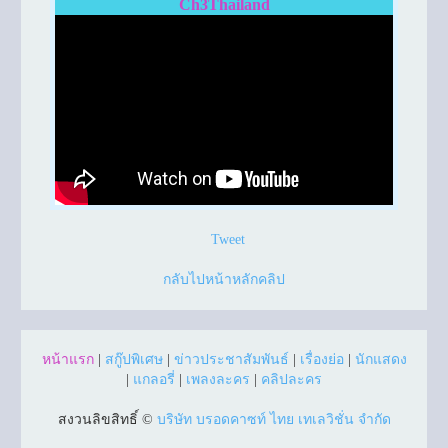
Ch3Thailand
Tweet
กลับไปหน้าหลักคลิป
หน้าแรก
|
สกู๊ปพิเศษ
|
ข่าวประชาสัมพันธ์
|
เรื่องย่อ
|
นักแสดง
|
แกลอรี่
|
เพลงละคร
|
คลิปละคร
สงวนลิขสิทธิ์ ©
บริษัท บรอดคาซท์ ไทย เทเลวิชั่น จำกัด