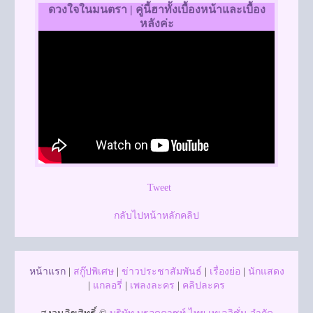
ดวงใจในมนตรา | คู่นี้ฮาทั้งเบื้องหน้าและเบื้อง
หลังค่ะ
Tweet
กลับไปหน้าหลักคลิป
หน้าแรก
|
สกู๊ปพิเศษ
|
ข่าวประชาสัมพันธ์
|
เรื่องย่อ
|
นักแสดง
|
แกลอรี่
|
เพลงละคร
|
คลิปละคร