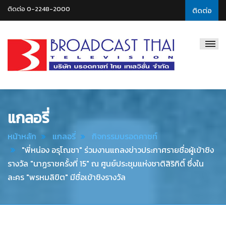
ติดต่อ 0-2248-2000
ติดต่อ
Broadcast
Thai
Television
แกลอรี่
หน้าหลัก
แกลอรี่
กิจกรรมบรอดคาซท์
"พี่หน่อง อรุโณชา" ร่วมงานแถลงข่าวประกาศรายชื่อผู้เข้าชิง
รางวัล "นาฏราชครั้งที่ 15" ณ ศูนย์ประชุมแห่งชาติสิริกิติ์ ซึ่งใน
ละคร "พรหมลิขิต" มีชื่อเข้าชิงรางวัล