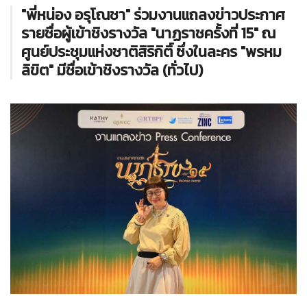
"พี่หน่อง อรุโณชา" ร่วมงานแถลงข่าวประกาศ
รายชื่อผู้เข้าชิงรางวัล "นาฏราชครั้งที่ 15" ณ
ศูนย์ประชุมแห่งชาติสิริกิติ์ ซึ่งในละคร "พรหม
ลิขิต" มีชื่อเข้าชิงรางวัล (ทั่วไป)