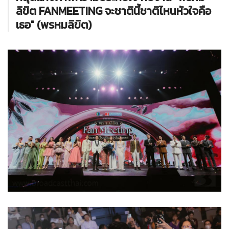
ลิขิต FANMEETING จะชาตินี้ชาติไหนหัวใจคือ
เธอ" (พรหมลิขิต)