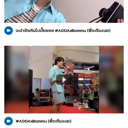
พี่จะตีนะเนย
22-05-2566
จะน่ารักเกินไปมั๊ยยยย #ADDAxBommu (พี่จะตีนะเนย)
พี่จะตีนะเนย
21-05-2566
#ADDAxBommu (พี่จะตีนะเนย)