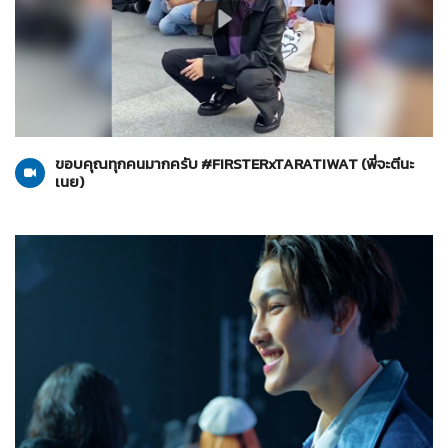
พี่จะตีนะเนย
07-05-2566
ขอบคุณทุกคนมากครับ #FIRSTERxTARATIWAT (พี่จะตีนะ
เนย)