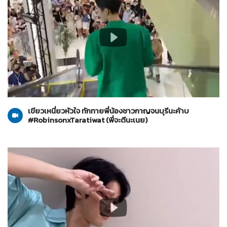
พี่จะตีนะเนย
27-05-2566
เขียวเหนี่ยวหัวใจ ทักทายพี่น้องชาวกาญจนบุรีนะค้าบ
#RobinsonxTaratiwat (พี่จะตีนะเนย)