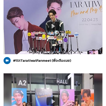
พี่จะตีนะเนย
22-04-2566
#1StTaratiwatFanmeet (พี่จะตีนะเนย)