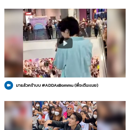
พี่จะตีนะเนย
21-05-2566
มาแล้วคร้าบบ #ADDAxBommu (พี่จะตีนะเนย)