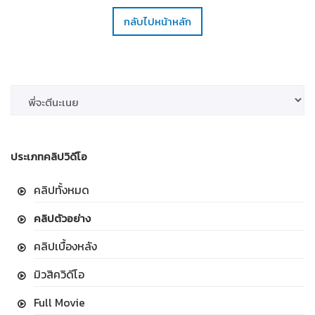
กลับไปหน้าหลัก
ประเภทคลิปวิดีโอ
คลิปทั้งหมด
คลิปตัวอย่าง
คลิปเบื้องหลัง
มิวสิควิดีโอ
Full Movie