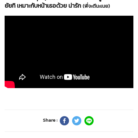
ยัยทิ เหมาะกับหน้าเธอด้วย น่ารัก
(พี่จะตีนะเนย)
Share :