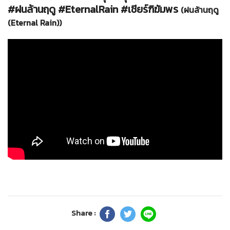
#ฝนล้านฤดู #EternalRain #เชียร์ฑิฆัมพร
(ฝนล้านฤดู
(Eternal Rain))
Share :