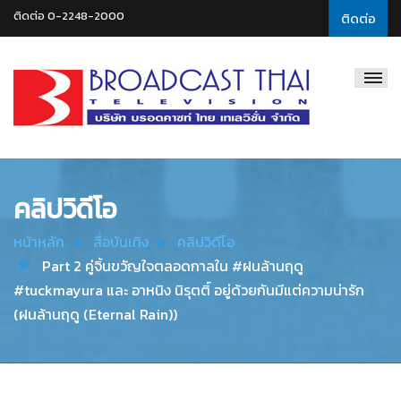
ติดต่อ 0-2248-2000
ติดต่อ
Broadcast
Thai
Television
คลิปวิดีโอ
หน้าหลัก
สื่อบันเทิง
คลิปวิดีโอ
Part 2 คู่จิ้นขวัญใจตลอดกาลใน #ฝนล้านฤดู
#tuckmayura และ อาหนิง นิรุตติ์ อยู่ด้วยกันมีแต่ความน่ารัก
(ฝนล้านฤดู (Eternal Rain))