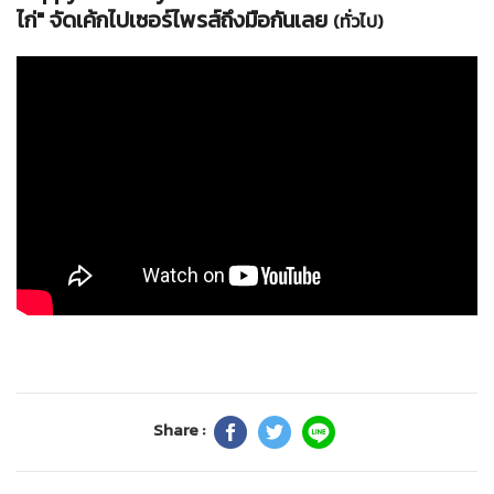
ไก่" จัดเค้กไปเซอร์ไพรส์ถึงมือกันเลย
(ทั่วไป)
Share :