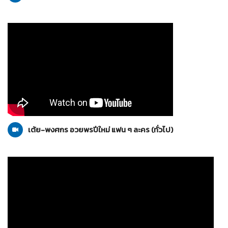
ทั่วไป
10-01-2559
เต้ย-พงศกร อวยพรปีใหม่ แฟน ๆ ละคร (ทั่วไป)