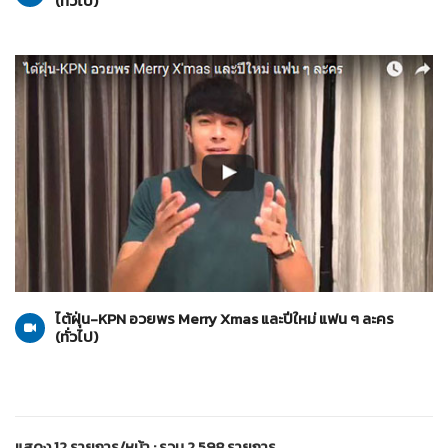
(ทั่วไป)
ทั่วไป
10-01-2559
ไต้ฝุ่น-KPN อวยพร Merry Xmas และปีใหม่ แฟน ๆ ละคร
(ทั่วไป)
แสดง 12 รายการ/หน้า : รวม 2,598 รายการ