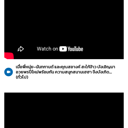
ทั่วไป
10-01-2559
เมื่อพี่หนุ่ย-นันทกานต์ และคุณสอางค์ สะใภ้จ้าว บังเอิญมา
อวยพรปีใหม่พร้อมกัน ความสนุกสนานเฮฮา จึงบังเกิด...
(ทั่วไป)