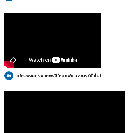
ทั่วไป
10-01-2559
เต้ย-พงศกร อวยพรปีใหม่ แฟน ๆ ละคร (ทั่วไป)