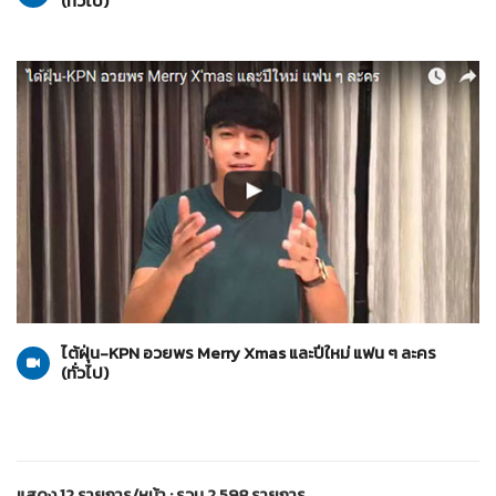
(ทั่วไป)
ทั่วไป
10-01-2559
ไต้ฝุ่น-KPN อวยพร Merry Xmas และปีใหม่ แฟน ๆ ละคร
(ทั่วไป)
แสดง 12 รายการ/หน้า : รวม 2,598 รายการ