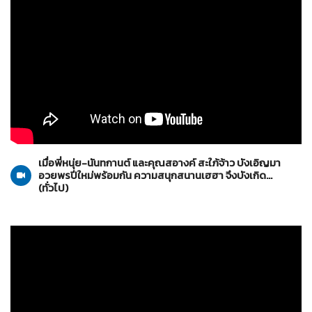
ทั่วไป
10-01-2559
เมื่อพี่หนุ่ย-นันทกานต์ และคุณสอางค์ สะใภ้จ้าว บังเอิญมา
อวยพรปีใหม่พร้อมกัน ความสนุกสนานเฮฮา จึงบังเกิด...
(ทั่วไป)