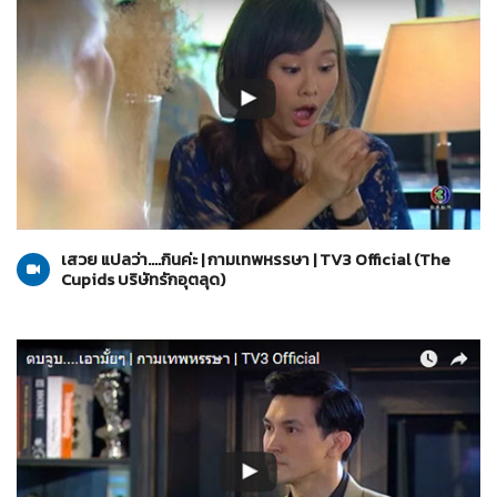
The Cupids บริษัทรักอุตลุด
10-03-2560
เสวย แปลว่า....กินค่ะ | กามเทพหรรษา | TV3 Official (The
Cupids บริษัทรักอุตลุด)