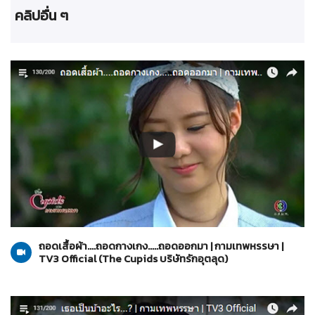
คลิปอื่น ๆ
The Cupids บริษัทรักอุตลุด
13-03-2560
ถอดเสื้อผ้า....ถอดกางเกง.....ถอดออกมา | กามเทพหรรษา |
TV3 Official (The Cupids บริษัทรักอุตลุด)