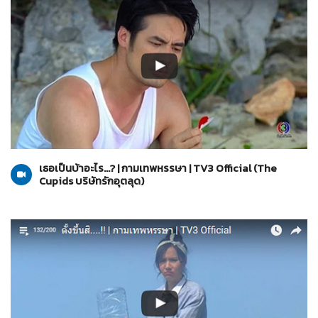
The Cupids บริษัทรักอุตลุด
13-03-2560
เธอเป็นบ้าอะไร...? | กามเทพหรรษา | TV3 Official (The
Cupids บริษัทรักอุตลุด)