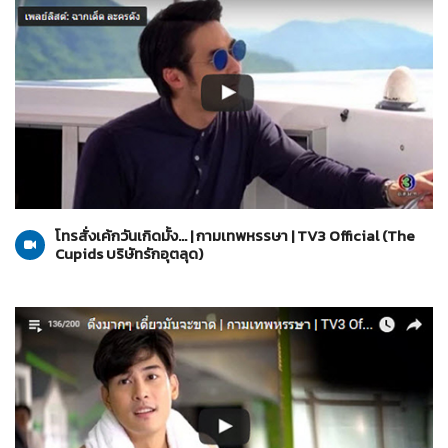
The Cupids บริษัทรักอุตลุด
13-03-2560
โทรสั่งเค้กวันเกิดมั้ง... | กามเทพหรรษา | TV3 Official (The
Cupids บริษัทรักอุตลุด)