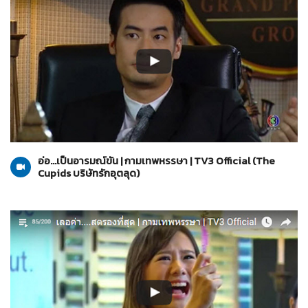
The Cupids บริษัทรักอุตลุด
20-03-2560
อ่อ...เป็นอารมณ์ขัน | กามเทพหรรษา | TV3 Official (The
Cupids บริษัทรักอุตลุด)