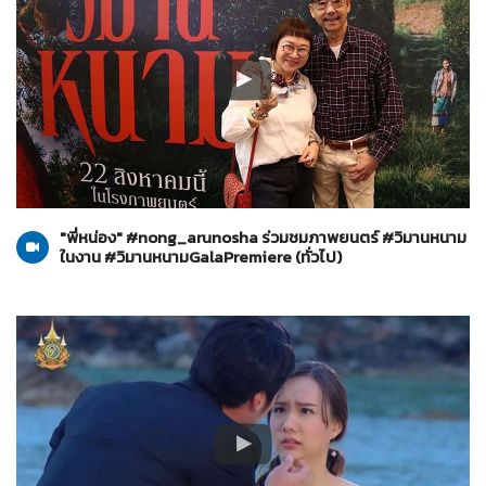
ทั่วไป
20-08-2567
"พี่หน่อง" #nong_arunosha ร่วมชมภาพยนตร์ #วิมานหนาม
ในงาน #วิมานหนามGalaPremiere (ทั่วไป)