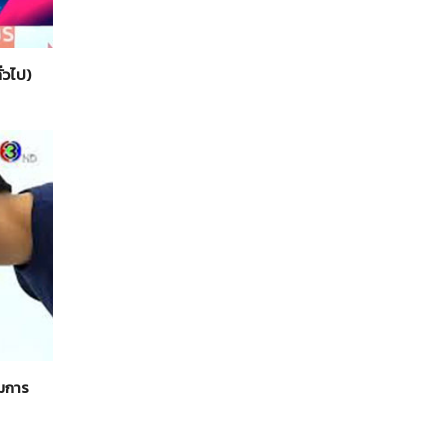
่วไป)
ิมการ