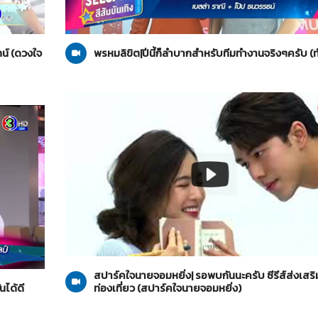
ทั่วไป
16-12-2563
น์ (ดวงใจ
พรหมลิขิต|ปีนี้ก็ลำบากสำหรับทีมทำงานจริงๆครับ (ทั
สปาร์คใจนายจอมหยิ่ง
29-11-2563
สปาร์คใจนายจอมหยิ่ง| รอพบกันนะครับ ซีรีส์ส่งเสร
นได้ดี
ท่องเที่ยว (สปาร์คใจนายจอมหยิ่ง)