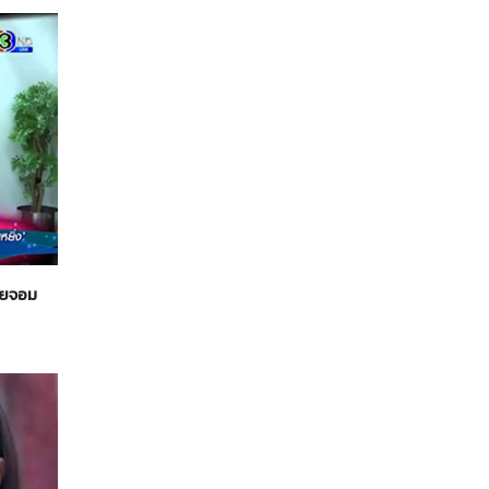
นายจอม