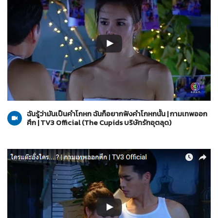
The Cupids บริษัทรักอุตลุด
29-03-2560
ฉันรู้ว่ามันเป็นคำโกหก ฉันก็อยากฟังคำโกหกนั้น | กามเทพออก
ศึก | TV3 Official (The Cupids บริษัทรักอุตลุด)