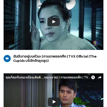
The Cupids บริษัทรักอุตลุด
29-03-2560
ฉันมีเขาอยู่บนหัวมะ | กามเทพออกศึก | TV3 Official (The
Cupids บริษัทรักอุตลุด)