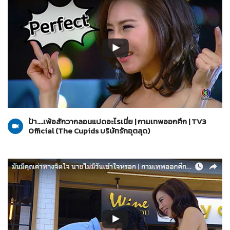
The Cupids บริษัทรักอุตลุด
03-04-2560
ป้า....เพ้อสักวากลอนแปดอะไรเนี่ย | กามเทพออกศึก | TV3
Official (The Cupids บริษัทรักอุตลุด)