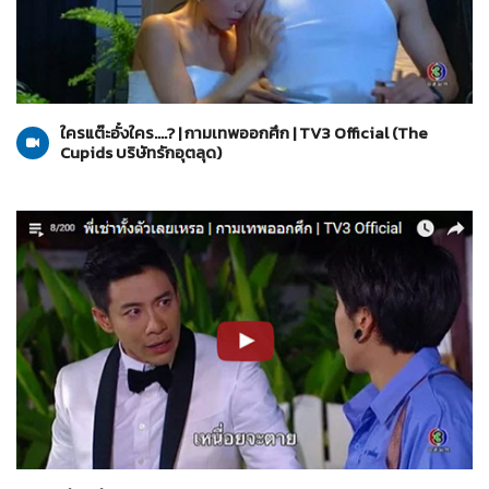
The Cupids บริษัทรักอุตลุด
29-03-2560
ใครแต๊ะอั๋งใคร....? | กามเทพออกศึก | TV3 Official (The
Cupids บริษัทรักอุตลุด)
The Cupids บริษัทรักอุตลุด
29-03-2560