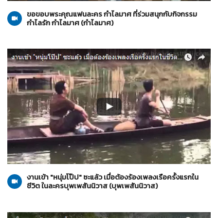
ขอขอบพระคุณแฟนละคร กำไลมาศ ที่ร่วมสนุกกับกิจกรรม
กำไลรัก กำไลมาศ (กำไลมาศ)
บุพเพสันนิวาส
31-03-2559
งานเข้า "หนุ่มโป๊ป" ซะแล้ว เมื่อต้องร้องเพลงเรือครั้งแรกใน
ชีวิต ในละครบุพเพสันนิวาส (บุพเพสันนิวาส)