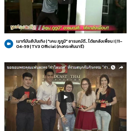
คงกระพันนารี
11-04-2559
เมาท์มันส์บันเทิง | "เคน ภูภูมิ" อารมณ์ดี.. ได้แกล้งเพื่อน ! | 11-
04-59 | TV3 Official (คงกระพันนารี)
กำไลมาศ
31-03-2559