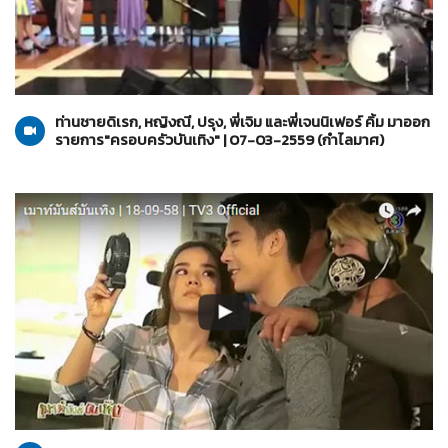
กำไลมาศ
13-03-2559
ท่านชายดิเรก, หญิงณี, ปรุง, พี่เจิม และพี่เจนนิเฟอร์ คิ้ม มาออก
รายการ"ครอบครัวบันเทิง" | 07-03-2559 (กำไลมาศ)
คงกระพันนารี
29-02-2559