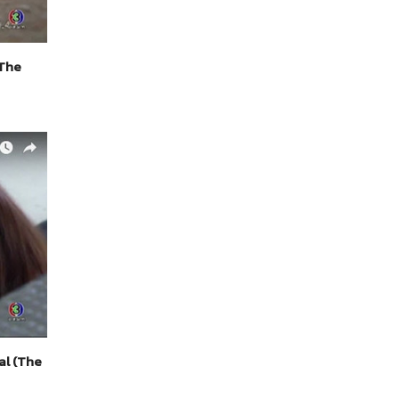
(The
ial (The