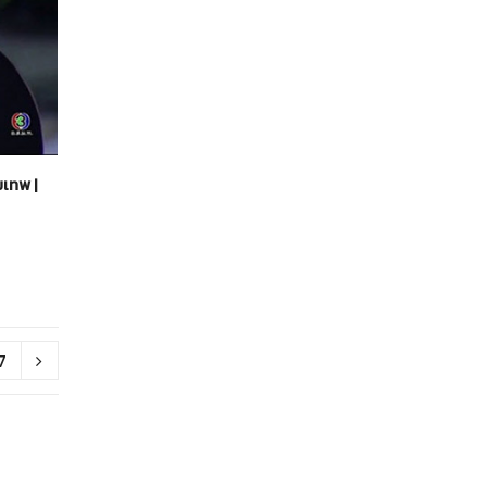
มเทพ |
7