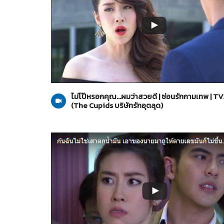
The Cupids บริษัทรักอุตลุด
26-05-2560
ไม่โป๊หรอกคุณ...ผมว่าสวยดี | ซ่อนรักกามเทพ | TV
(The Cupids บริษัทรักอุตลุด)