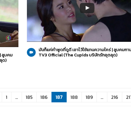
The Cupids บริษัทรักอุตลุด
15-05-2560
มันก็แค่คำพูดที่ดูดี เอาไว้ใช้แทนความใคร่ | ลูบคมกา
| ลูบคม
TV3 Official (The Cupids บริษัทรักอุตลุด)
ลุด)
1
...
185
186
187
188
189
...
216
21