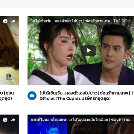
The Cupids บริษัทรักอุตลุด
26-05-2560
บ | ซ่อน
ไม่ได้เขินเว้ย...หลงตัวเองไปป่าว | ซ่อนรักกามเทพ | 
ุตลุด)
Official (The Cupids บริษัทรักอุตลุด)