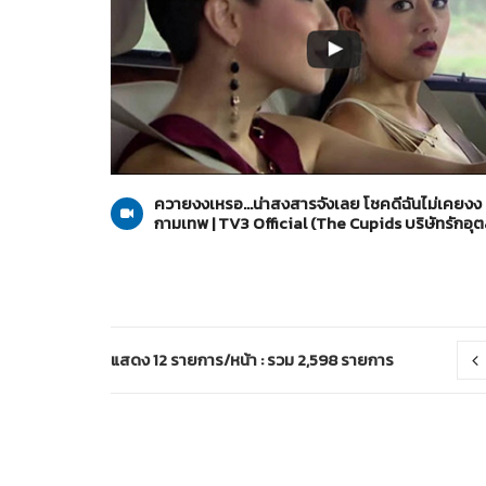
The Cupids บริษัทรักอุตลุด
15-05-2560
ควายงงเหรอ...น่าสงสารจังเลย โชคดีฉันไม่เคยงง 
กามเทพ | TV3 Official (The Cupids บริษัทรักอุต
แสดง 12 รายการ/หน้า : รวม 2,598 รายการ