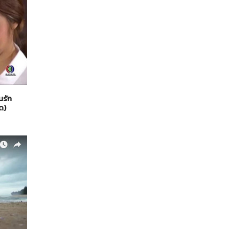
นรัก
ด)