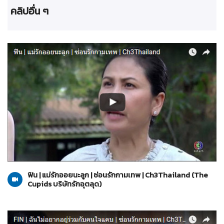
คลิปอื่น ๆ
The Cupids บริษัทรักอุตลุด
05-06-2560
ฟิน | แม่รักออยนะลูก | ซ่อนรักกามเทพ | Ch3Thailand (The
Cupids บริษัทรักอุตลุด)