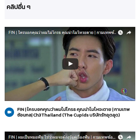
คลิปอื่น ๆ
The Cupids บริษัทรักอุตลุด
12-06-2560
FIN | ใครบอกคุณว่าผมไม่โกรธ คุณน่าโมโหจะตาย | กามเทพ
ซ้อนกล| Ch3Thailand (The Cupids บริษัทรักอุตลุด)