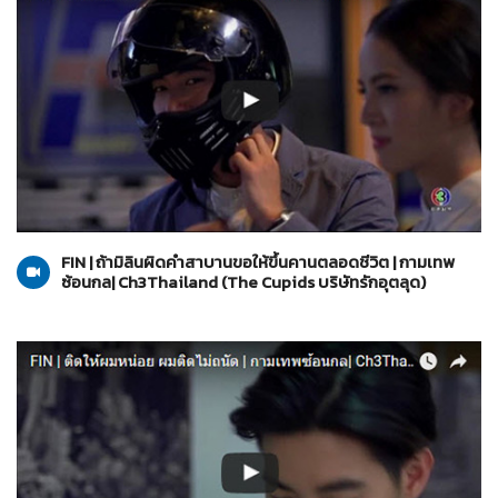
The Cupids บริษัทรักอุตลุด
06-06-2560
FIN | ถ้ามิลินผิดคำสาบานขอให้ขึ้นคานตลอดชีวิต | กามเทพ
ซ้อนกล| Ch3Thailand (The Cupids บริษัทรักอุตลุด)