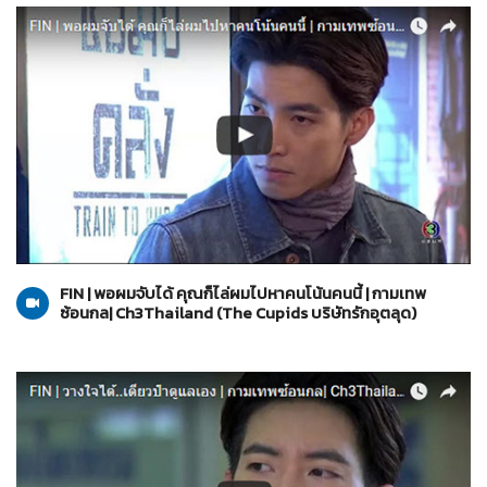
The Cupids บริษัทรักอุตลุด
13-06-2560
FIN | พอผมจับได้ คุณก็ไล่ผมไปหาคนโน้นคนนี้ | กามเทพ
ซ้อนกล| Ch3Thailand (The Cupids บริษัทรักอุตลุด)