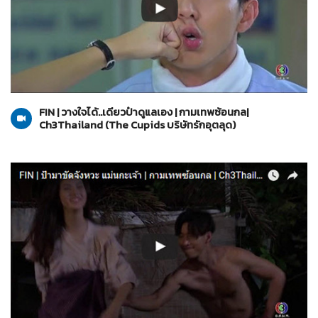
The Cupids บริษัทรักอุตลุด
13-06-2560
FIN | วางใจได้..เดียวป๋าดูแลเอง | กามเทพซ้อนกล|
Ch3Thailand (The Cupids บริษัทรักอุตลุด)