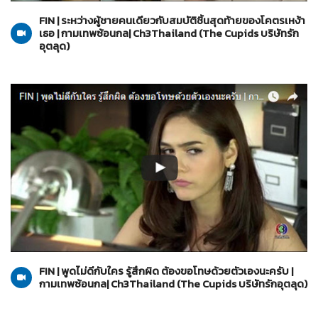
FIN | ระหว่างผู้ชายคนเดียวกับสมบัติชิ้นสุดท้ายของโคตรเหง้า
เธอ | กามเทพซ้อนกล| Ch3Thailand (The Cupids บริษัทรัก
อุตลุด)
The Cupids บริษัทรักอุตลุด
13-06-2560
FIN | พูดไม่ดีกับใคร รู้สึกผิด ต้องขอโทษด้วยตัวเองนะครับ |
กามเทพซ้อนกล| Ch3Thailand (The Cupids บริษัทรักอุตลุด)