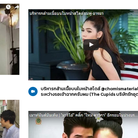
The Cupids บริษัทรักอุตลุด
22-06-2559
บริหารกล้ามเนื้อบนใบหน้าสไตล์ @chomismaterial
ระหว่างรอเข้าฉากครับผม (The Cupids บริษัทรักอุต