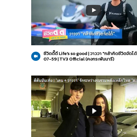
คงกระพันนารี
06-07-2559
ชีวิตดี๊ดี Life's so good | วาววา "กล้าคิดชีวิตจัดได
07-59 | TV3 Official (คงกระพันนารี)