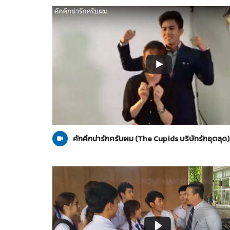
The Cupids บริษัทรักอุตลุด
25-06-2559
คักคึกน่ารักครับผม (The Cupids บริษัทรักอุตลุด)