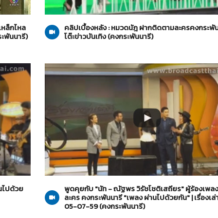
คงกระพันนารี
05-07-2559
งเหล็กไหล
คลิปเบื้องหลัง : หมวดนัฎ ฝากติดตามละครคงกระพันน
ะพันนารี)
โต๊ะข่าวบันเทิง (คงกระพันนารี)
คงกระพันนารี
05-07-2559
นไปด้วย
พูดคุยกับ "นัท - ณัฐพร วิรัชโชติเสถียร" ผู้ร้องเ
ละคร คงกระพันนารี "เพลง ผ่านไปด้วยกัน" | เรื่องเล่าเช
05-07-59 (คงกระพันนารี)