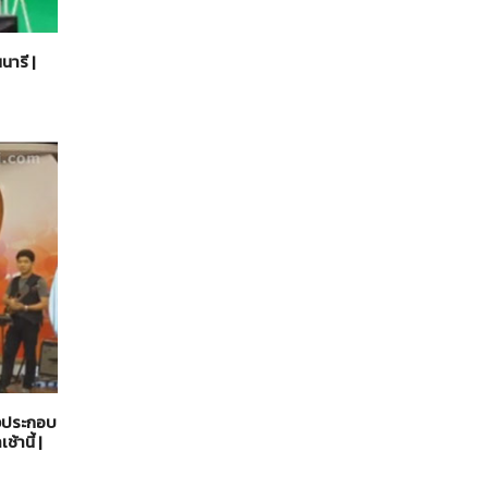
ารี |
พลงประกอบ
้านี้ |