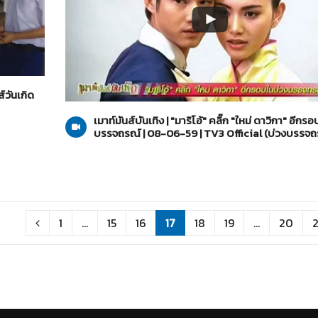
บ่วงบรรจถรณ์
20-06-2559
ส์วันเกิด
เมาท์มันส์บันเทิง | "มาริโอ้" คลิ๊ก "ใหม่ ดาวิกา" อีกร
บรรจถรณ์ | 08-06-59 | TV3 Official (บ่วงบรรจถ
1
...
15
16
17
18
19
...
20
2