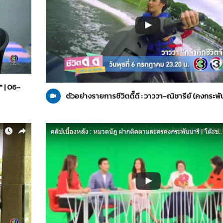
คงกระพันนารี
06-07-2559
้" | 06-
ตัวอย่างรายการชีวิตดี๊ดี : วาววา-ณิชารีย์ (คงกระพั