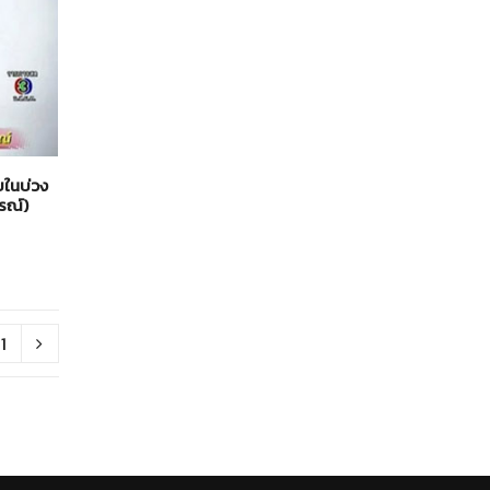
อบในบ่วง
รณ์)
1