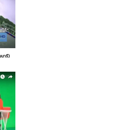
นนารี)