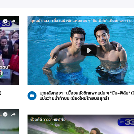
น้องใหม่ร้ายบริสุทธิ์
08-07-2559
)
บุกหลังกองฯ : เบื้องหลังซิกแพคแน่น ๆ "บีม-ฟิล์ม" เ
แข่งว่ายน้ำท้าชน (น้องใหม่ร้ายบริสุทธิ์)