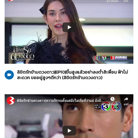
ลิขิตรักข้ามดวงดาว
22-10-2562
ลิขิตรักข้ามดวงดาว|EP10|ขึ้นสูงแล้วอย่าลงต่ำสิเพื่อน ฟ้าไม่
สะดวก ขออยู่สูงๆดีกว่า (ลิขิตรักข้ามดวงดาว)