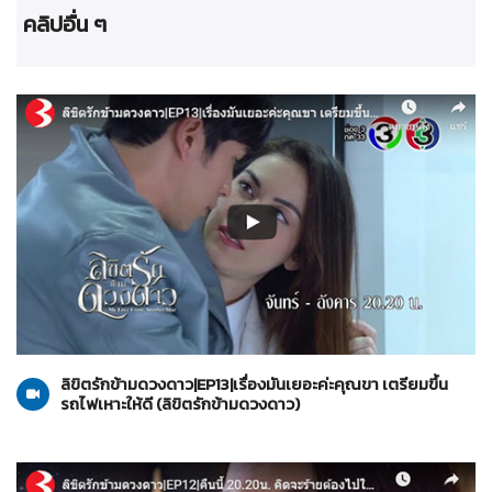
คลิปอื่น ๆ
ลิขิตรักข้ามดวงดาว
28-10-2562
ลิขิตรักข้ามดวงดาว|EP13|เรื่องมันเยอะค่ะคุณขา เตรียมขึ้น
รถไฟเหาะให้ดี (ลิขิตรักข้ามดวงดาว)