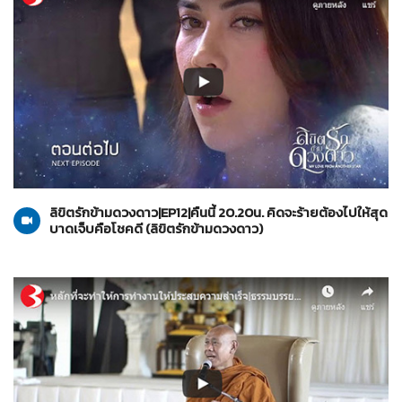
ลิขิตรักข้ามดวงดาว
28-10-2562
ลิขิตรักข้ามดวงดาว|EP12|คืนนี้ 20.20น. คิดจะร้ายต้องไปให้สุด
บาดเจ็บคือโชคดี (ลิขิตรักข้ามดวงดาว)