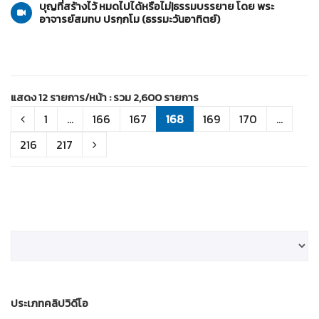
บุญที่สร้างไว้ หมดไปได้หรือไม่|ธรรมบรรยาย โดย พระ
อาจารย์สมทบ ปรกฺกโม (ธรรมะวันอาทิตย์)
แสดง 12 รายการ/หน้า : รวม 2,600 รายการ
1
...
166
167
168
169
170
...
216
217
ประเภทคลิปวิดีโอ