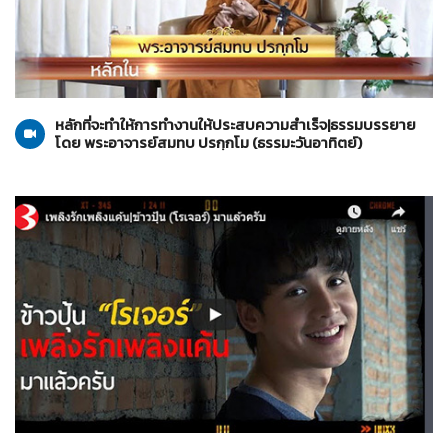
ธรรมะวันอาทิตย์
27-10-2562
หลักที่จะทำให้การทำงานให้ประสบความสำเร็จ|ธรรมบรรยาย
โดย พระอาจารย์สมทบ ปรกฺกโม (ธรรมะวันอาทิตย์)
รายการ YouTube
26-10-2562