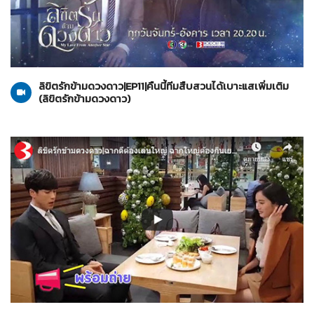
ลิขิตรักข้ามดวงดาว
23-10-2562
ลิขิตรักข้ามดวงดาว|EP11|คืนนี้ทีมสืบสวนได้เบาะแสเพิ่มเติม
(ลิขิตรักข้ามดวงดาว)
ลิขิตรักข้ามดวงดาว
23-10-2562