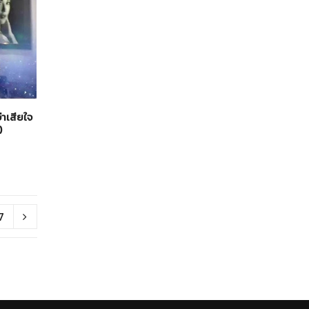
่าเสียใจ
)
7