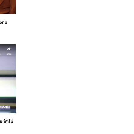
งกิน
น ฟ้าไม่