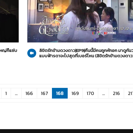
ลิขิตรักข้ามดวงดาว
15-10-2562
นใหญ่ก็แซ่บ
ลิขิตรักข้ามดวงดาว|EP9|คืนนี้มีคนถูกหักอก มาดูกันว
แบบฟ้ารดาจะไปสุดที่เบอร์ไหน (ลิขิตรักข้ามดวงดาว
1
...
166
167
168
169
170
...
216
21