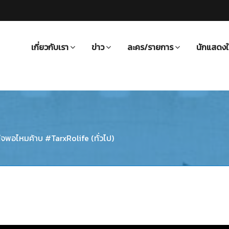
เกี่ยวกับเรา
ข่าว
ละคร/รายการ
นักแสดงใ
วใจพอไหมค้าบ #TarxRolife (ทั่วไป)