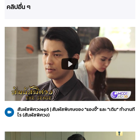
คลิปอื่น ๆ
สัมผัสพิศวง
05-09-2564
สัมผัสพิศวงep5 | สัมผัสพิเศษของ "แองจี้" และ "เติม" ทำงานที
ไร (สัมผัสพิศวง)