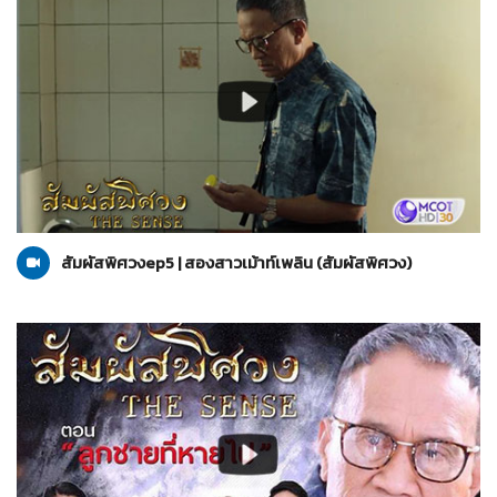
สัมผัสพิศวง
05-09-2564
สัมผัสพิศวงep5 | สองสาวเม้าท์เพลิน (สัมผัสพิศวง)