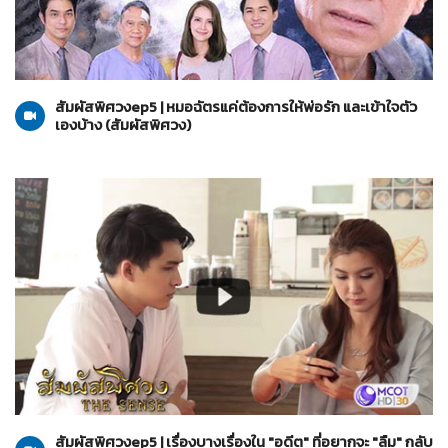
สัมผัสพิศวง
05-09-2564
สัมผัสพิศวงep5 | หมอฉัตรแค่ต้องการให้พ่อรัก และเข้าใจตัว
เองบ้าง (สัมผัสพิศวง)
สัมผัสพิศวง
05-09-2564
สัมผัสพิศวงep5 | เรื่องบางเรื่องใน "อดีต" ที่อยากจะ "ลืม" กลับ